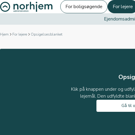
For boligsøgende
For lejere
Ejendomsadmin
Opsigelsesblanket
Hjem
For lejere
Opsigelsesblanket
Opsig
Klik på knappen under og udfyl
lejemål. Den udfyldte blan
Gå til 