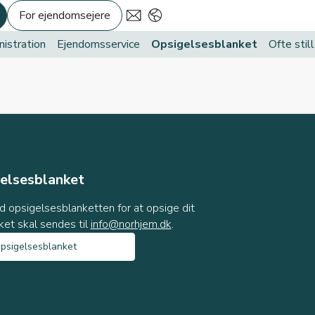
For ejendomsejere
istration
Ejendomsservice
Opsigelsesblanket
Ofte sti
elsesblanket
d opsigelsesblanketten for at opsige dit
ket skal sendes til
info@norhjem.dk
.
opsigelsesblanket