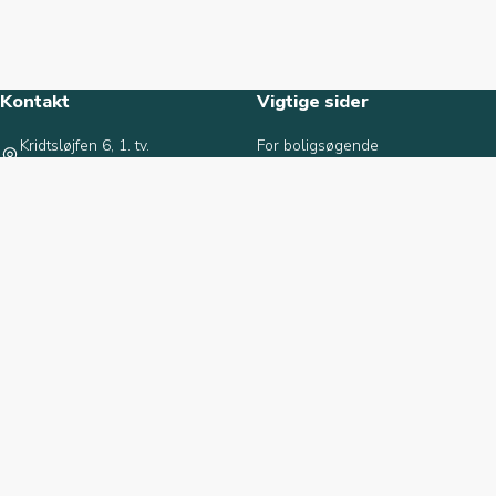
Kontakt
Vigtige sider
Kridtsløjfen 6, 1. tv.
For boligsøgende
9000 Aalborg
For lejere
9817 1727
For ejendomsejere
info@norhjem.dk
Opsigelsesblanket
Beregn boligstøtte
Om norhjem
Seneste tilføjede
Om norhjem
Sømoseparken 78 A,
Medarbejdere
st. 5
2750 Ballerup
Kontakt os
8.295 kr.