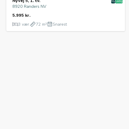
Nyvej 5, 1. tv.
Ny
Ledig
8920 Randers NV
5.995 kr.
3 vær.
72 m²
Snarest