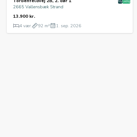
Torbenfeldvej 2B, 2. dør 1
Ny
Ledig
2665 Vallensbæk Strand
13.900 kr.
4 vær.
92 m²
1. sep. 2026